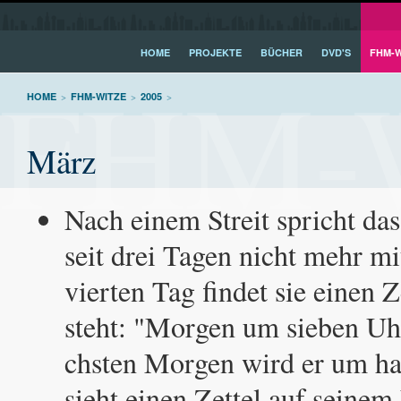
HOME
PROJEKTE
BÜCHER
DVD'S
FHM-W
FHM-W
HOME
>
FHM-WITZE
>
2005
>
März
Nach einem Streit spricht da
seit drei Tagen nicht mehr m
vierten Tag findet sie einen Z
steht: "Morgen um sieben U
chsten Morgen wird er um h
sieht einen Zettel auf seinem