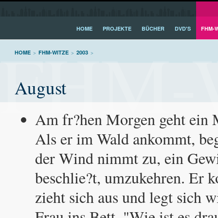
HOME
PROJEKTE
BÜCHER
DVD'S
FHM-W
FHM-W
HOME
>
FHM-WITZE
>
2003
>
August
Am fr?hen Morgen geht ein M
Als er im Wald ankommt, beg
der Wind nimmt zu, ein Gewit
beschlie?t, umzukehren. Er 
zieht sich aus und legt sich w
Frau ins Bett. "Wie ist es dra