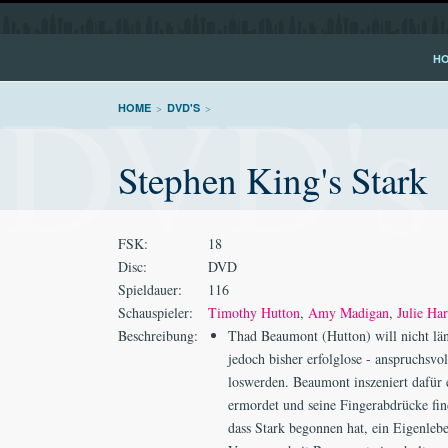
H
DVD's
HOME
>
DVD'S
>
Stephen King's Stark
FSK:
18
Disc:
DVD
Spieldauer:
116
Schauspieler:
Timothy Hutton
,
Amy Madigan
,
Julie Har
Beschreibung:
Thad Beaumont (Hutton) will nicht län
jedoch bisher erfolglose - anspruchsv
loswerden. Beaumont inszeniert dafü
ermordet und seine Fingerabdrücke fin
dass Stark begonnen hat, ein Eigenleb