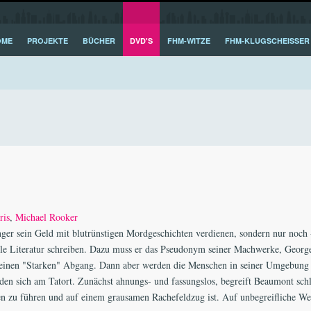
OME
PROJEKTE
BÜCHER
DVD'S
FHM-WITZE
FHM-KLUGSCHEISSER
ris
,
Michael Rooker
ger sein Geld mit blutrünstigen Mordgeschichten verdienen, sondern nur noch 
olle Literatur schreiben. Dazu muss er das Pseudonym seiner Machwerke, George
r einen "Starken" Abgang. Dann aber werden die Menschen in seiner Umgebung
den sich am Tatort. Zunächst ahnungs- und fassungslos, begreift Beaumont schl
en zu führen und auf einem grausamen Rachefeldzug ist. Auf unbegreifliche Wei