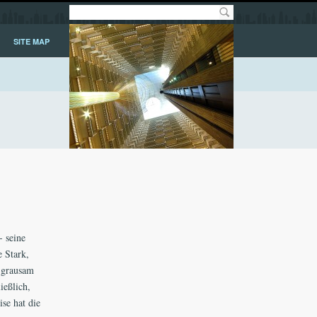
SITE MAP
- seine
 Stark,
 grausam
ießlich,
se hat die