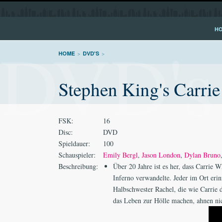
H
DVD's
HOME
>
DVD'S
>
Stephen King's Carrie 
FSK:
16
Disc:
DVD
Spieldauer:
100
Schauspieler:
Emily Bergl
,
Jason London
,
Dylan Bruno
Beschreibung:
Über 20 Jahre ist es her, dass Carrie W
Inferno verwandelte. Jeder im Ort erinn
Halbschwester Rachel, die wie Carrie d
das Leben zur Hölle machen, ahnen nich