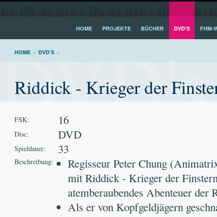
HOME
PROJEKTE
BÜCHER
DVD'S
FHM-W
DVD's
HOME
>
DVD'S
>
Riddick - Krieger der Finste
16
FSK:
DVD
Disc:
33
Spieldauer:
Regisseur Peter Chung (Animatri
Beschreibung:
mit Riddick - Krieger der Finstern
atemberaubendes Abenteuer der R
Als er von Kopfgeldjägern geschn