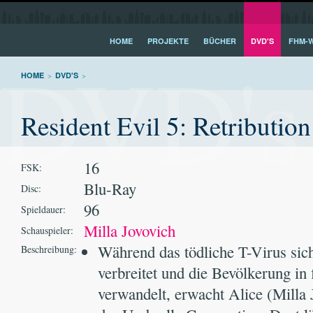
HOME
PROJEKTE
BÜCHER
DVD'S
FHM-W
DVD's
HOME
>
DVD'S
>
Resident Evil 5: Retribution
16
FSK:
Blu-Ray
Disc:
96
Spieldauer:
Milla Jovovich
Schauspieler:
Während das tödliche T-Virus sich
Beschreibung:
verbreitet und die Bevölkerung in
verwandelt, erwacht Alice (Milla 