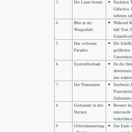
3
Die Lunte brennt
Nachdem To
Galactica.
nehmen zah
4
Blut in der
Während Ka
Waagschale
hält Tom Z
Schnellverf
5
Das verlorene
Die Schiff
Paradies
gefährden.
Unterstütz
6
Systemblockade
Da die fün
abstimmen. 
den wahren
7
Der Pianomann
Starbucks 
Pianospiel
Geheimnis,
8
Gestrandet in den
Boomer hat
Sternen
untersucht 
widerfahren
9
Götterdämmerung
Das Ende d