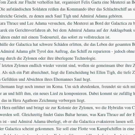
m Zarek zur Flucht verholfen hat, organisiert Felix Gaeta eine Meuterei an B
 Die aufständischen Soldaten reißen das Kommando über das Schlachtschiff an s
lreiche Geiseln, zu denen auch Saul Tigh und Admiral Adama gehören.
ra Thrace und Lee Adama versuchen, die Meuterei an Bord der Galactica zu 
arek ein Gerichtsverfahren ab, bei dem Admiral Adama auf der Anklagebank si
ahren endet mit einem Todesurteil, das sofort zu vollstrecken ist.
shülle der Galactica hat schwere Schäden erlitten, die das Leben der gesamten 
 Admiral Adama gibt Tyrol den Auftrag, das Schiff zu reparieren - jedoch ohne
ung durch die Zylonen oder ihre überlegene Technologie.
f letzten Zylonen endlich wieder vereint sind, wollen sie gemeinsam über ihre 
Als sich ein Patt abzeichnet, liegt die Entscheidung bei Ellen Tigh, die tiefe 
 Gefühlen und Absichten ihres Ehemannes Saul hegt.
Ehemann liegt noch immer im Koma. Um sich abzulenken, freundet sie sich mi
er an und hilft ihm, ein neues Lied zu komponieren. Dabei kommt sie zufällig h
 das in Hera Agathons Zeichnung verborgen liegt.
 Hera entführt und bringt sie zur Kolonie der Zylonen, wo die Hybridin von C
werden soll. Gleichzeitig findet Gaius Baltar heraus, was Kara Thrace auf der 
 ist - und Admiral Adama überlegt, ob er die Galactica evakuieren lassen soll.
er Galactica scheint gekommen. Sie soll eine Flotte von Kampfschiffen in eine