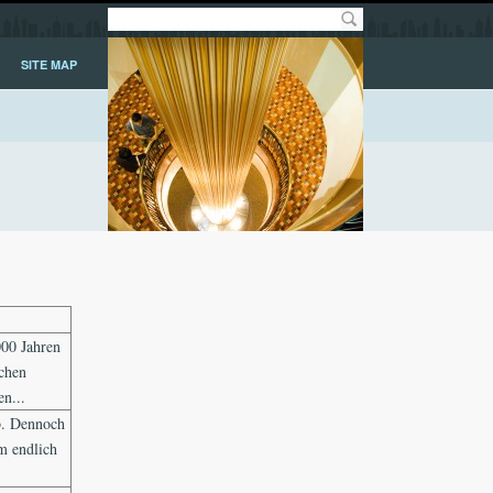
SITE MAP
000 Jahren
schen
n...
ab. Dennoch
m endlich