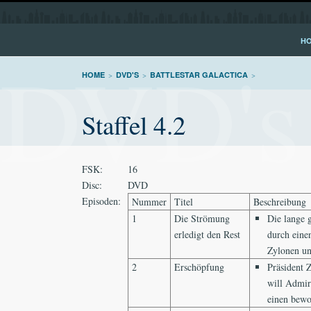
H
DVD's
HOME
>
DVD'S
>
BATTLESTAR GALACTICA
>
Staffel 4.2
FSK:
16
Disc:
DVD
Episoden:
Nummer
Titel
Beschreibung
1
Die Strömung
Die lange 
erledigt den Rest
durch eine
Zylonen un
2
Erschöpfung
Präsident 
will Admir
einen bewo