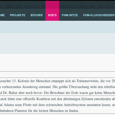
OME
PROJEKTE
BÜCHER
DVD'S
FHM-WITZE
FHM-KLUGSCHEISSER
gesuchte 13. Kolonie der Menschen entpuppt sich als Trümmerwüste, die vor 2
n verheerenden Atomkrieg entstand. Die größte Überraschung steht den rebelli
d Dr. Baltar aber noch bevor: Die Bewohner der Erde waren gar keine Mensche
Zarek lehnt eine offizielle Koalition mit den abtrünnigen Zylonen entschieden 
al Adama seine Flotte mit dem zylonischen Antriebssystem ausstatten lassen, u
hnbahren Planeten für die letzten Menschen zu finden.