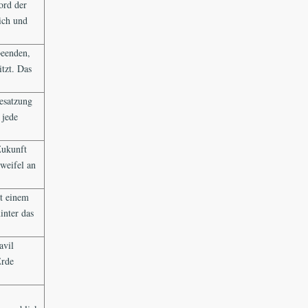
ord der
ich und
beenden,
tzt. Das
Besatzung
 jede
Zukunft
Zweifel an
t einem
inter das
avil
Erde